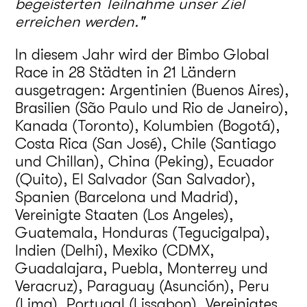
begeisterten Teilnahme unser Ziel
erreichen werden."
In diesem Jahr wird der Bimbo Global
Race in 28 Städten in 21 Ländern
ausgetragen: Argentinien (Buenos Aires),
Brasilien (São Paulo und Rio de Janeiro),
Kanada (Toronto), Kolumbien (Bogotá),
Costa Rica (San José), Chile (Santiago
und Chillan), China (Peking), Ecuador
(Quito), El Salvador (San Salvador),
Spanien (Barcelona und Madrid),
Vereinigte Staaten (Los Angeles),
Guatemala, Honduras (Tegucigalpa),
Indien (Delhi), Mexiko (CDMX,
Guadalajara, Puebla, Monterrey und
Veracruz), Paraguay (Asunción), Peru
(Lima), Portugal (Lissabon), Vereinigtes