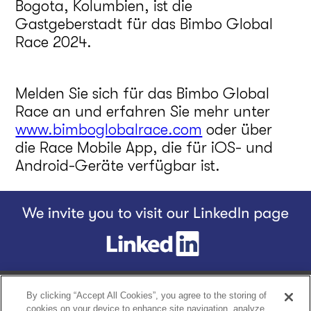
Bogota, Kolumbien, ist die
Gastgeberstadt für das Bimbo Global
Race 2024.
Melden Sie sich für das Bimbo Global
Race an und erfahren Sie mehr unter
www.bimboglobalrace.com
oder über
die Race Mobile App, die für iOS- und
Android-Geräte verfügbar ist.
Footer
Home
Unsere Story
Unsere Produkte
Der Bq-Unterschied
By clicking “Accept All Cookies”, you agree to the storing of
cookies on your device to enhance site navigation, analyze