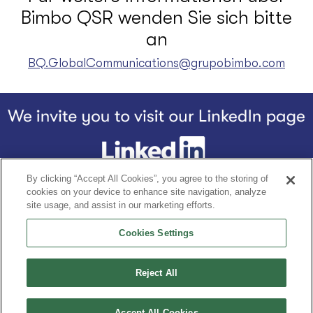
Bimbo QSR wenden Sie sich bitte
an
BQ.GlobalCommunications@grupobimbo.com
By clicking “Accept All Cookies”, you agree to the storing of
Footer
cookies on your device to enhance site navigation, analyze
Home
Unsere Story
Unsere Produkte
Der Bq-Unterschied
site usage, and assist in our marketing efforts.
Cookies Settings
Datenschutzerklärung
Allgemeine Geschäftsbedingungen
Reject All
Ein stolzes Mitglied der Grupo Bimbo
Accept All Cookies