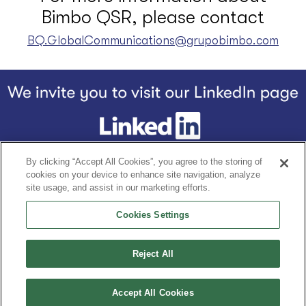
Bimbo QSR, please contact
BQ.GlobalCommunications@grupobimbo.com
Footer
By clicking “Accept All Cookies”, you agree to the storing of
Home
우리 이야기
우리의 제품
BQ의 차별점
더 나은 세상을 위
cookies on your device to enhance site navigation, analyze
site usage, and assist in our marketing efforts.
Cookies Settings
개인정보 고지
이용 약관
Grupo Bimbo의 자랑스러운 회원
Reject All
Accept All Cookies