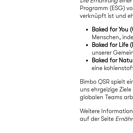
Die Ernährung einer
Programm (ESG) vo
verknüpft ist und eh
Baked for You 
Menschen, inde
Baked for Life (
unserer Gemei
Baked for Natur
eine kohlenstof
Bimbo QSR spielt ei
uns ehrgeizige Ziele
globalen Teams arbe
Weitere Information
auf der Seite
Ernähr