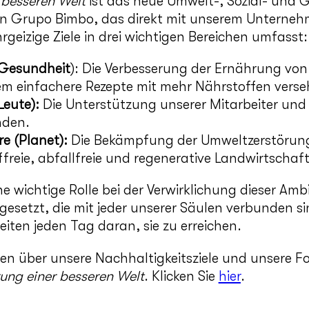
 besseren Welt
ist das neue Umwelt-, Sozial- und 
n Grupo Bimbo, das direkt mit unserem Unterne
rgeizige Ziele in drei wichtigen Bereichen umfasst:
(Gesundheit
): Die Verbesserung der Ernährung von
m einfachere Rezepte mit mehr Nährstoffen vers
Leute):
Die Unterstützung unserer Mitarbeiter und
nden.
e (Planet):
Die Bekämpfung der Umweltzerstörung,
ffreie, abfallfreie und regenerative Landwirtschaft
ne wichtige Rolle bei der Verwirklichung dieser Am
 gesetzt, die mit jeder unserer Säulen verbunden s
iten jeden Tag daran, sie zu erreichen.
en über unsere Nachhaltigkeitsziele und unsere For
ung einer besseren Welt
. Klicken Sie
hier
.