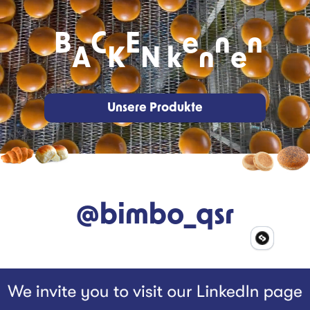
B
C
E
e
n
n
A
K
N
k
n
e
Unsere Produkte
@bimbo_qsr