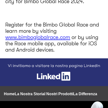
city for Bimbo Global Race 2024.
Register for the Bimbo Global Race and
learn more by visiting
www.bimboglobalrace.com
or by using
the Race mobile app, available for iOS
and Android devices.
Footer
Home
La Nostra Storia
I Nostri Prodotti
La Differenza BQ
Nu