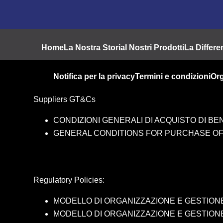
Footer
Home
La Nostra Storia
I Nostri Prodotti
La Differ
Notifica per la privacy
Termini e condizioni
Or
Suppliers GT&Cs
CONDIZIONI GENERALI DI ACQUISTO DI BEN
GENERAL CONDITIONS FOR PURCHASE OF
Regulatory Policies:
MODELLO DI ORGANIZZAZIONE E GESTIONE AZ
MODELLO DI ORGANIZZAZIONE E GESTIONE AZI