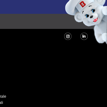
rale
li