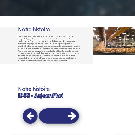
Notre histoire
Nous sommes un leader de l'industrie dans les solutions de
support à grande vitesse avec près de 70 ans d'excellence en
boulangerie. Depuis nos modestes débuts en 1955, nous nous
sommes engagés à fournir uniquement des petits pains à
sandwich, des petits pains et des produits de boulangerie sucrés
de la plus haute qualité à l'industrie de la restauration rapide (QSR).
Nous sommes au service de nos clients et tout le monde au sein
de notre entreprise collabore pour que nous soyons un partenaire
fournisseur de confiance. Cela nous permet d'être un leader
mondial du secteur en offrant le plus haut niveau de qualité, de
service et d'innovation dans tout ce que nous faisons.
Notre histoire
1955 - Aujourd'hui