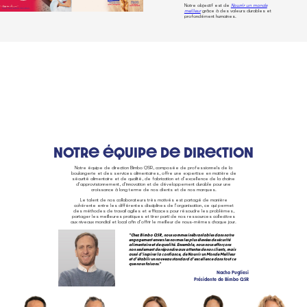
Notre objectif est de
Nourrir un monde
meilleur
grâce à des valeurs durables et
profondément humaines.
Notre équipe de direction
Notre équipe de direction Bimbo QSR, composée de professionnels de la
boulangerie et des services alimentaires, offre une expertise en matière de
sécurité alimentaire et de qualité, de fabrication et d'excellence de la chaîne
d'approvisionnement, d'innovation et de développement durable pour une
croissance à long terme de nos clients et de nos marques.
Le talent de nos collaborateurs très motivés est partagé de manière
cohérente entre les différentes disciplines de l'organisation, ce qui permet
des méthodes de travail agiles et efficaces pour résoudre les problèmes,
partager les meilleures pratiques et tirer parti de nos ressources collectives
aux niveaux mondial et local afin d'offrir le meilleur de nous-mêmes chaque jour.
"Chez Bimbo QSR, nous sommes inébranlables dans notre
engagement envers les normes les plus élevées de sécurité
alimentaire et de qualité. Ensemble, nous nous efforçons
non seulement de répondre aux attentes de nos clients, mais
aussi d’inspirer la confiance, de Nourrir un Monde Meilleur
et d’établir un nouveau standard d’excellence dans tout ce
que nous faisons."
Nacho Pugliesi
Présidente de Bimbo QSR