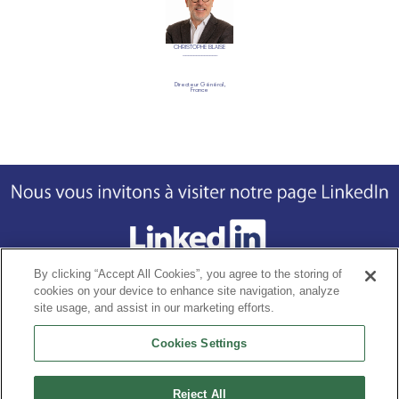
CHRISTOPHE BLAISE
Directeur Général,
France
By clicking “Accept All Cookies”, you agree to the storing of
cookies on your device to enhance site navigation, analyze
Footer
Home
Notre Histoire
Nos Produits
La Différence BQ
Nourri
site usage, and assist in our marketing efforts.
Cookies Settings
Avis de confidentialité
Conditions d’utilisation
Reject All
Un fier membre du Grupo Bimbo