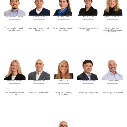
FERNANDO VALVERDE
RAMON PEREZ
XOCHITL CRUZ
CECILIA LOPEZ
LYNN LANGROCK
Vice-président mondial,
Vice-président mondial,
Vice-président mondial,
Vice-président mondial,
Vice-présidente
Transformation
Finances
Opérations
R&D
mondiale, Ressources
humaines
LINDA NIKLASSON
PABLO GARRIDO
AMY SPUCK
TIGER YANG WANG
JOAO FERREIRA
Vice-président mondial,
Directeur Général, EMEA
Directeur Général,
Directeur général, Asie
Directeur général, Brésil
Qualité
États-Unis