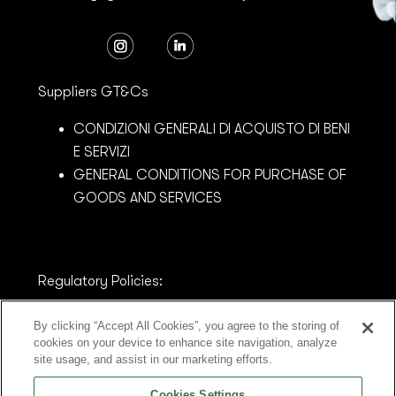
Suppliers GT&Cs
CONDIZIONI GENERALI DI ACQUISTO DI BENI
E SERVIZI
GENERAL CONDITIONS FOR PURCHASE OF
GOODS AND SERVICES
Regulatory Policies:
MODELLO DI ORGANIZZAZIONE E GESTIONE
By clicking “Accept All Cookies”, you agree to the storing of
AZIENDALE AI SENSI DEL D. LGS. N.231/2001 -
cookies on your device to enhance site navigation, analyze
site usage, and assist in our marketing efforts.
Parte Generale
MODELLO DI ORGANIZZAZIONE E GESTIONE
Cookies Settings