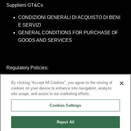
Suppliers GT&Cs
CONDIZIONI GENERALI DI ACQUISTO DI BENI
E SERVIZI
GENERAL CONDITIONS FOR PURCHASE OF
GOODS AND SERVICES
Regulatory Policies:
MODELLO DI ORGANIZZAZIONE E GESTIONE
By clicking “Accept All Cookies”, you agree to the storing of
AZIENDALE AI SENSI DEL D. LGS. N.231/2001 -
cookies on your device to enhance site navigation, analyze
site usage, and assist in our marketing efforts.
Parte Generale
MODELLO DI ORGANIZZAZIONE E GESTIONE
Cookies Settings
AZIENDALE AI SENSI DEL D. LGS. N.231/2001 -
Parti Speciali
Reject All
PROCEDURA WHISTLEBLOWING