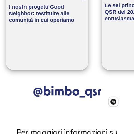
Le sei prin
I nostri progetti Good
QSR del 20
Neighbor: restituire alle
entusiasm
comunità in cui operiamo
@bimbo_qsr
Per maggiori informazioni su