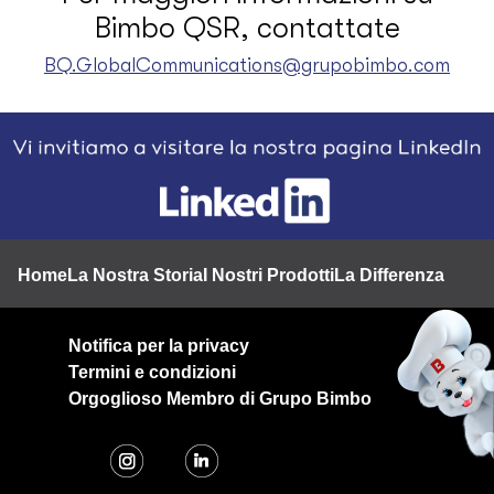
Bimbo QSR, contattate
BQ.GlobalCommunications@grupobimbo.com
Footer
Home
La Nostra Storia
I Nostri Prodotti
La Differenza BQ
Nu
Notifica per la privacy
Termini e condizioni
Orgoglioso Membro di Grupo Bimbo