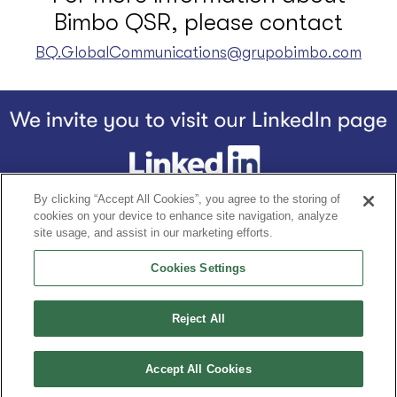
Bimbo QSR, please contact
BQ.GlobalCommunications@grupobimbo.com
By clicking “Accept All Cookies”, you agree to the storing of
Footer
cookies on your device to enhance site navigation, analyze
Home
НАША ІСТОРІЯ
НАШІ ПРОДУКТИ
ВІДМІННІСТЬ B
site usage, and assist in our marketing efforts.
Cookies Settings
Повідомлення про конфіденційність
Умови використання
Reject All
Гідний член Grupo Bimbo
Accept All Cookies