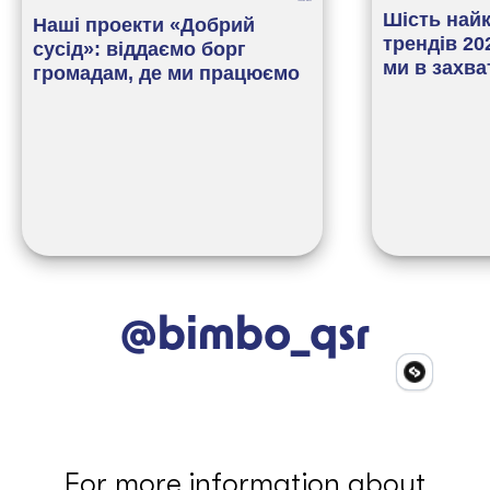
Шість най
Наші проекти «Добрий
трендів 20
сусід»: віддаємо борг
ми в захва
громадам, де ми працюємо
@bimbo_qsr
For more information about