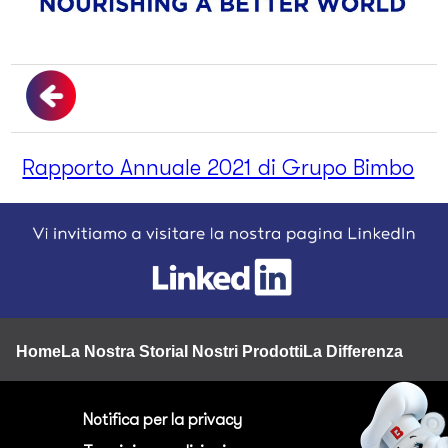
Rapporto Annuale 2021 di Grupo Bimbo
Footer
Home
La Nostra Storia
I Nostri Prodotti
La Differenza BQ
Nu
Notifica per la privacy