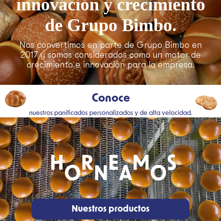
innovación y crecimiento
de Grupo Bimbo.
Nos convertimos en parte de Grupo Bimbo en
2017 y somos considerados como un motor de
crecimiento e innovación para la empresa.
Conoce
nuestros panificados personalizados y de alta velocidad.
H
R
E
M
S
O
N
A
O
Nuestros productos