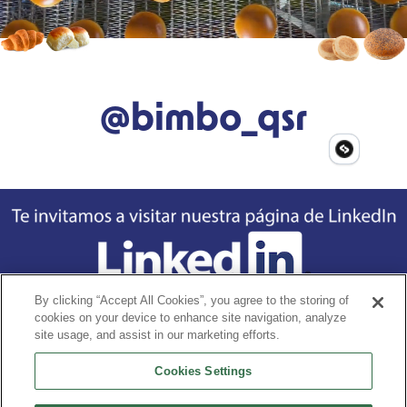
@bimbo_qsr
By clicking “Accept All Cookies”, you agree to the storing of
cookies on your device to enhance site navigation, analyze
Footer
Home
Nuestra Historia
Nuestros Productos
La diferencia
site usage, and assist in our marketing efforts.
Cookies Settings
Aviso dee privacidad
Términos y condiciones