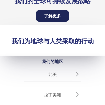
我们的全球可持续发展战略
了解更多
我们为地球与人类采取的行动
我们的地区
北美
拉丁美洲