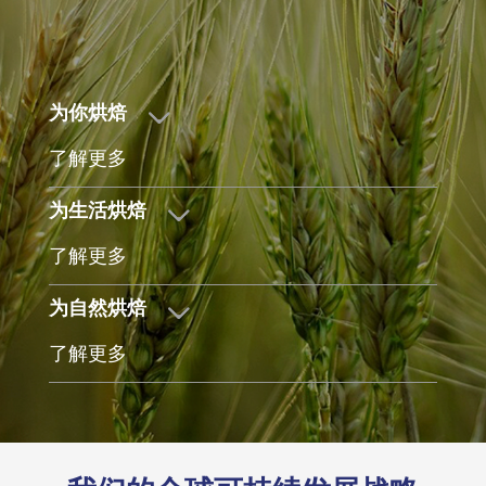
为你烘焙
了解更多
为生活烘焙
了解更多
为自然烘焙
了解更多