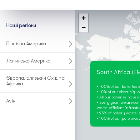
+
Наші регіони
−
Північна Америка
Латинська Америка
South Africa (E
Європа, Близький Схід та
Африка
• 100% of our bakeries 
• 10% of our electricity
• All our bakeries have 
Азія
• Every year, we are com
water-efficient infrastr
• 95% of bakery waste i
• 100% of our pulp produ