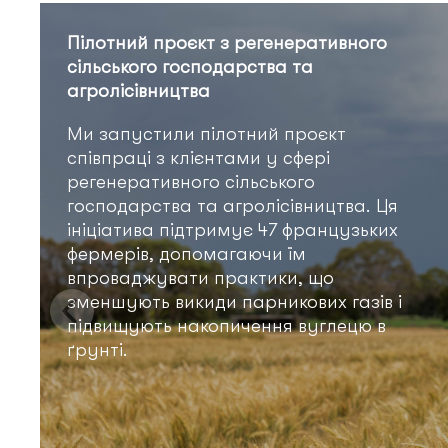
Пілотний проєкт з регенеративного
сільського господарства та
агролісівництва
Ми запустили пілотний проєкт
співпраці з клієнтами у сфері
регенеративного сільського
господарства та агролісівництва. Ця
ініціатива підтримує 47 французьких
фермерів, допомагаючи їм
впроваджувати практики, що
зменшують викиди парникових газів і
підвищують накопичення вуглецю в
ґрунті.