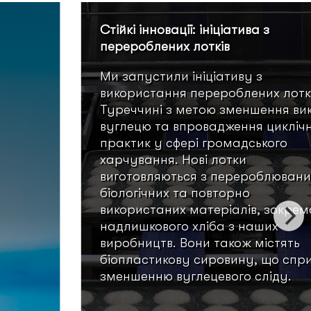
Стійкі інновації: ініціатива з
перероблених лотків
Ми запустили ініціативу з
використання перероблених лотк
Туреччині з метою зменшення вик
вуглецю та впровадження цикліч
практик у сфері громадського
харчування. Нові лотки
виготовляються з перероблювани
біологічних та повторно
використаних матеріалів, зокрем
надлишкового хліба з наших
виробництв. Вони також містять
біопластикову сировину, що спр
зменшенню вуглецевого сліду.