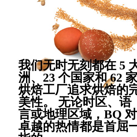
我们无时无刻都在 5 
洲、23 个国家和 62 
烘焙工厂追求烘焙的
美性。 无论时区、语
言或地理区域，BQ 对
卓越的热情都是首屈