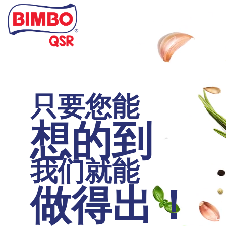
Skip
to
main
content
只要您能
想的到
我们就能
做得出！