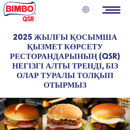
Skip
to
main
content
2025 ЖЫЛҒЫ ҚОСЫМША
ҚЫЗМЕТ КӨРСЕТУ
РЕСТОРАНДАРЫНЫҢ (QSR)
НЕГІЗГІ АЛТЫ ТРЕНДІ, БІЗ
ОЛАР ТУРАЛЫ ТОЛҚЫП
ОТЫРМЫЗ