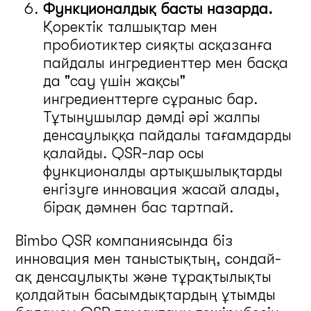
Функционалдық басты назарда.
Қоректік талшықтар мен
пробиотиктер сияқты асқазанға
пайдалы ингредиенттер мен басқа
да "сау үшін жақсы"
ингредиенттерге сұраныс бар.
Тұтынушылар дәмді әрі жалпы
денсаулыққа пайдалы тағамдарды
қалайды. QSR-лар осы
функционалды артықшылықтарды
енгізуге инновация жасай алады,
бірақ дәмнен бас тартпай.
Bimbo QSR компаниясында біз
инновация мен таныстықтың, сондай-
ақ денсаулықты және тұрақтылықты
қолдайтын басымдықтардың ұтымды