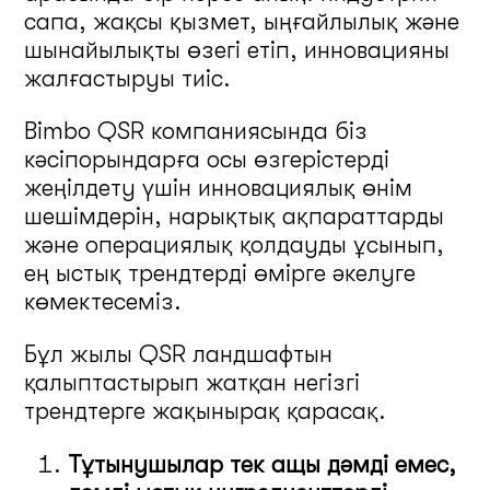
сапа, жақсы қызмет, ыңғайлылық және
шынайылықты өзегі етіп, инновацияны
жалғастыруы тиіс.
Bimbo QSR компаниясында біз
кәсіпорындарға осы өзгерістерді
жеңілдету үшін инновациялық өнім
шешімдерін, нарықтық ақпараттарды
және операциялық қолдауды ұсынып,
ең ыстық трендтерді өмірге әкелуге
көмектесеміз.
Бұл жылы QSR ландшафтын
қалыптастырып жатқан негізгі
трендтерге жақынырақ қарасақ.
Тұтынушылар тек ащы дәмді емес,