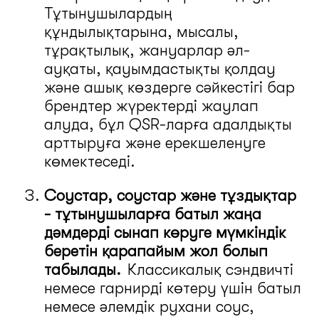
Тұтынушылардың
құндылықтарына, мысалы,
тұрақтылық, жануарлар әл-
ауқаты, қауымдастықты қолдау
және ашық көздерге сәйкестігі бар
брендтер жүректерді жаулап
алуда, бұл QSR-ларға адалдықты
арттыруға және ерекшеленуге
көмектеседі.
Соустар, соустар және тұздықтар
- тұтынушыларға батыл жаңа
дәмдерді сынап көруге мүмкіндік
беретін қарапайым жол болып
табылады.
Классикалық сэндвичті
немесе гарнирді көтеру үшін батыл
немесе әлемдік рухани соус,