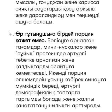
мысалы, гочуджан және харисса
сияқты соустарды қосу арқылы
жеке дараландыру мен теңшеуді
ашуға болады.
Әр тұтынушыға бірдей порция
қажет емес.
Бөлісуге арналған
тағамдар, мини-нұсқалар және
"сұйық" протеиндер әртүрлі
тәбетке арналған және
қалдықтарды азайтуға
көмектеседі. Икемді порция
өлшемдерін ұсыну көбірек сынауға
мүмкіндік береді, әртүрлі
демографиялық топтарға
тартымды болады және жалпы
қанағаттанушылықты арттырады.