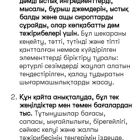
дәмді ыстық ингредиенттерді,
мысалы, бұрыш джемдерін, ыстық
балды және ащы сироптарды
сұрайды, олар көпқабатты дәм
тәжірибелері үшін.
Бұл шекараны
кеңейту, тәтті, түтінді және тіпті
қантталған немесе күйдірілген
элементтерді біріктіру туралы:
әртүрлі сезімдерді жаулап алатын
теңдестірілген, қалау тудыратын
шығармашылықтарды жасау.
Құн қайта анықталуда, бұл тек
жеңілдіктер мен төмен бағалардан
тыс.
Тұтынушылар бағасы,
сапасы, ыңғайлылығы, бірегейлігі,
сәйкес келуі және жалпы
тәжірибесінің теңгерімін іздеуде.