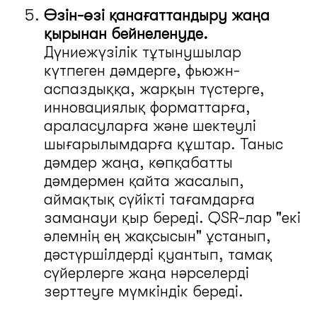
Өзін-өзі қанағаттандыру жаңа
қырынан бейнеленуде.
Дүниежүзілік тұтынушылар
күтпеген дәмдерге, фьюжн-
аспаздыққа, жарқын түстерге,
инновациялық форматтарға,
араласуларға және шектеулі
шығарылымдарға құштар. Таныс
дәмдер жаңа, көпқабатты
дәмдермен қайта жасалып,
аймақтық сүйікті тағамдарға
заманауи қыр береді. QSR-лар "екі
әлемнің ең жақсысын" ұстанып,
дәстүршілдерді қуантып, тамақ
сүйерлерге жаңа нәрселерді
зерттеуге мүмкіндік береді.