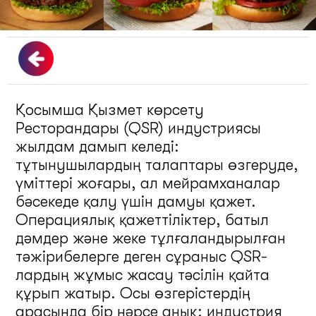
Қосымша Қызмет көрсету
Ресторандары (QSR) индустриясы
жылдам дамып келеді:
тұтынушылардың талаптары өзгеруде,
үміттері жоғары, ал мейрамханалар
бәсекеде қалу үшін дамуы қажет.
Операциялық қажеттіліктер, батыл
дәмдер және жеке тұлғаландырылған
тәжірибелерге деген сұраныс QSR-
лардың жұмыс жасау тәсілін қайта
құрып жатыр. Осы өзгерістердің
арасында бір нәрсе анық: индустрия