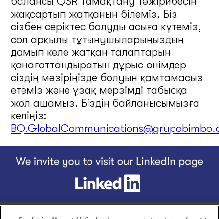
балансы QSR тамақтану тәжірибесін
жақсартып жатқанын білеміз. Біз
сізбен серіктес болуды асыға күтеміз,
сол арқылы тұтынушыларыңыздың
дамып келе жатқан талаптарын
қанағаттандыратын дұрыс өнімдер
сіздің мәзіріңізде болуын қамтамасыз
етеміз және ұзақ мерзімді табысқа
жол ашамыз. Біздің байланысымызға
келіңіз:
BQ.GlobalCommunications@grupobimbo.
Footer
Home
БІЗДІҢ ТАРИХЫМЫЗ
Біздің өнімдер
BQ ЕРЕКШЕЛ