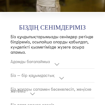
БІЗДІҢ СЕНІМДЕРІМІЗ
Біз құндылықтарымызды сенімдер ретінде
білдіреміз, осылайша оларды қабылдап,
күнделікті қызметімізде жүзеге асыра
аламыз.
Адамды бағалаймыз
Біз — бір қауымдастық
Біз жоғары сапамен бәсекелесіп, жеңіске
жетеміз
Біз адал әрекет етеміз