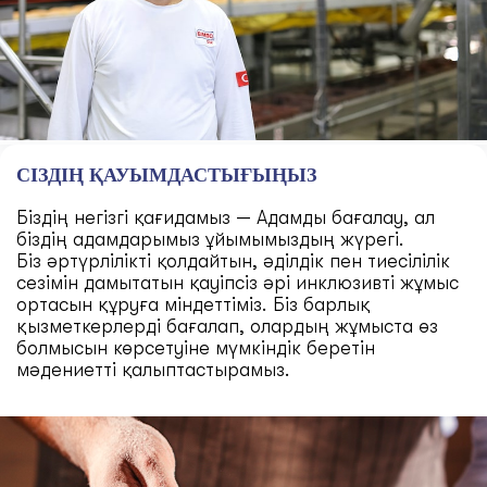
СІЗДІҢ ҚАУЫМДАСТЫҒЫҢЫЗ
Біздің негізгі қағидамыз — Адамды бағалау, ал
біздің адамдарымыз ұйымымыздың жүрегі.
Біз әртүрлілікті қолдайтын, әділдік пен тиесілілік
сезімін дамытатын қауіпсіз әрі инклюзивті жұмыс
ортасын құруға міндеттіміз. Біз барлық
қызметкерлерді бағалап, олардың жұмыста өз
болмысын көрсетуіне мүмкіндік беретін
мәдениетті қалыптастырамыз.