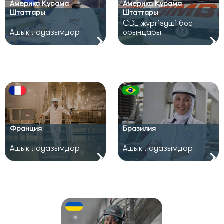
Америка Құрама
Америка Құрама
Штаттары
Штаттары
CDL жүргізуші бос
Ашық лауазымдар
орындары
Франция
Бразилия
Ашық лауазымдар
Ашық лауазымдар