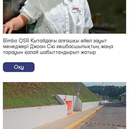
Bimbo QSR Қытайдағы алғашқы әйел зауыт
менеджері Джоан Сю көшбасшылықтың жаңа
тарауын қалай шабыттандырып жатыр
Оқу