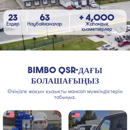
23
63
+ 4,000
Елдер
Наубайханалар
Жаһандық
қызметкерлер
BIMBO QSR-ДАҒЫ
БОЛАШАҒЫҢЫЗ
Өзіңізге жақын қызықты мансап мүмкіндіктерін
табыңыз.