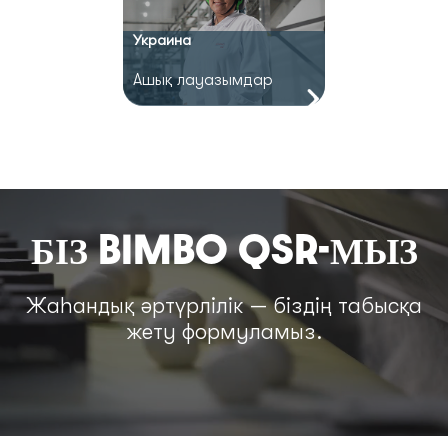
Украина
Ашық лауазымдар
БІЗ BIMBO QSR-МЫЗ
Жаһандық әртүрлілік — біздің табысқа
жету формуламыз.