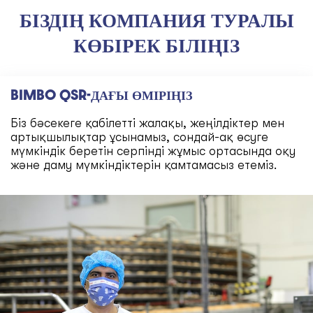
БІЗДІҢ КОМПАНИЯ ТУРАЛЫ
КӨБІРЕК БІЛІҢІЗ
BIMBO QSR-ДАҒЫ ӨМІРІҢІЗ
Біз бәсекеге қабілетті жалақы, жеңілдіктер мен
артықшылықтар ұсынамыз, сондай-ақ өсуге
мүмкіндік беретін серпінді жұмыс ортасында оқу
және даму мүмкіндіктерін қамтамасыз етеміз.