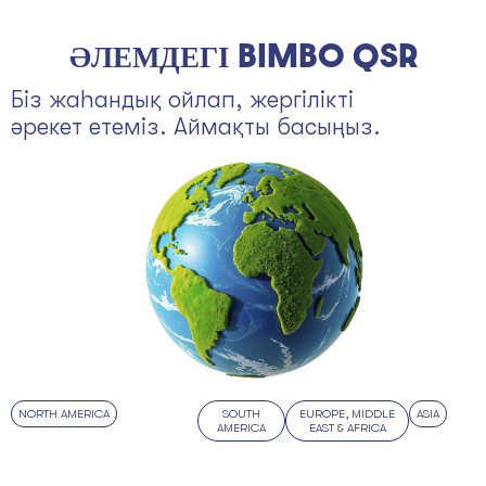
ӘЛЕМДЕГІ BIMBO QSR
Біз жаһандық ойлап, жергілікті
әрекет етеміз. Аймақты басыңыз.
NORTH AMERICA
SOUTH
EUROPE, MIDDLE
ASIA
AMERICA
EAST & AFRICA