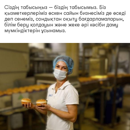
Сіздің табысыңыз — біздің табысымыз. Біз
қызметкерлеріміз өскен сайын бизнесіміз де өседі
деп сенеміз, сондықтан оқыту бағдарламаларын,
білім беру қолдауын және жеке әрі кәсіби даму
мүмкіндіктерін ұсынамыз.