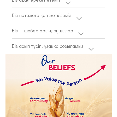
Біз нәтижеге қол жеткіземіз
Біз — шебер орындаушылар
Біз асып түсіп, ұзаққа созыламыз