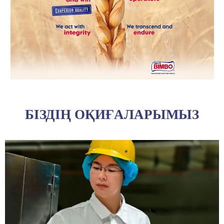
БІЗДІҢ ОҚИҒАЛАРЫМЫЗ