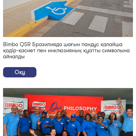
Bimbo QSR Бразилияда шағын пандус қалайша
қадір-қасиет пен инклюзияның қуатты символына
айналды
Оқу