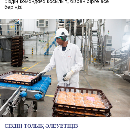
Біздің командаға қосылып, бізбен бірге өсе
беріңіз!
СІЗДІҢ ТОЛЫҚ ӘЛЕУЕТІҢІЗ