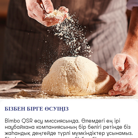
БІЗБЕН БІРГЕ ӨСУІҢІЗ
Bimbo QSR өсу миссиясында. Әлемдегі ең ірі
наубайхана компаниясының бір бөлігі ретінде біз
жаһандық деңгейде түрлі мүмкіндіктер ұсынамыз.