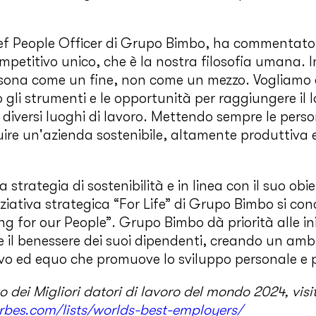
f People Officer di Grupo Bimbo, ha commentato:
petitivo unico, che è la nostra filosofia umana.
sona come un fine, non come un mezzo. Vogliamo c
o gli strumenti e le opportunità per raggiungere il 
 diversi luoghi di lavoro. Mettendo sempre le pers
uire un'azienda sostenibile, altamente produttiv
 strategia di sostenibilità e in linea con il suo obie
iziativa strategica “For Life” di Grupo Bimbo si co
ng for our People”. Grupo Bimbo dà priorità alle ini
 e il benessere dei suoi dipendenti, creando un amb
sivo ed equo che promuove lo sviluppo personale e 
o dei Migliori datori di lavoro del mondo 2024, visi
rbes.com/lists/worlds-best-employers/