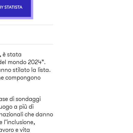
, è stata
o del mondo 2024”.
nno stilato la lista.
 che compongono
base di sondaggi
uogo a più di
inazionali che danno
 l'inclusione,
avoro e vita