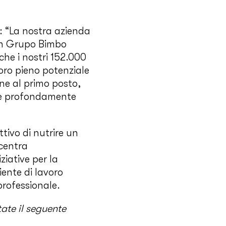
 “La nostra azienda
 In Grupo Bimbo
he i nostri 152.000
loro pieno potenziale
one al primo posto,
a e profondamente
ttivo di nutrire un
ncentra
ziative per la
iente di lavoro
professionale.
tate il seguente