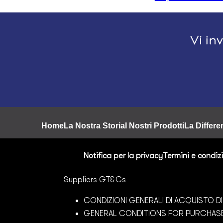
Footer
Home
La Nostra Storia
I Nostri Prodotti
La Differ
Notifica per la privacy
Termini e condiz
Suppliers GT&Cs
CONDIZIONI GENERALI DI ACQUISTO DI B
GENERAL CONDITIONS FOR PURCHAS