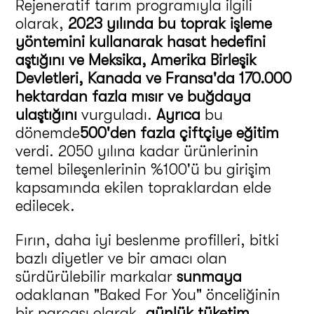
Rejeneratif tarım programıyla ilgili
olarak,
2023 yılında bu toprak işleme
yöntemini kullanarak hasat hedefini
aştığını ve Meksika, Amerika Birleşik
Devletleri, Kanada ve Fransa'da 170.000
hektardan fazla mısır ve buğdaya
ulaştığını
vurguladı.
Ayrıca
bu
dönemde
500'den fazla çiftçiye eğitim
verdi. 2050 yılına kadar ürünlerinin
temel bileşenlerinin %100'ü bu girişim
kapsamında ekilen topraklardan elde
edilecek.
Fırın, daha iyi beslenme profilleri, bitki
bazlı diyetler ve bir amacı olan
sürdürülebilir markalar
sunmaya
odaklanan "Baked For You" önceliğinin
bir parçası olarak,
günlük tüketim