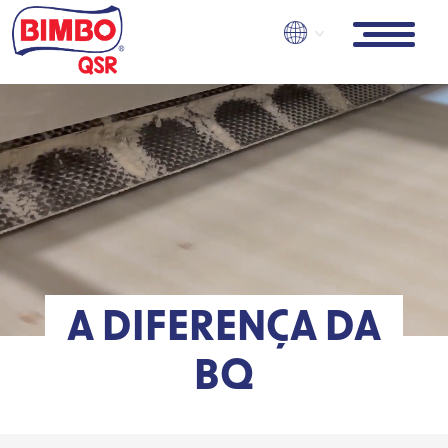
Skip
to
main
content
A DIFERENÇA DA
BQ