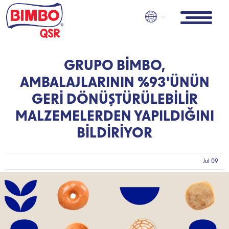
Skip
to
main
content
GRUPO BIMBO,
AMBALAJLARININ %93'ÜNÜN
GERI DÖNÜŞTÜRÜLEBILIR
MALZEMELERDEN YAPILDIĞINI
BILDIRIYOR
Jul 09