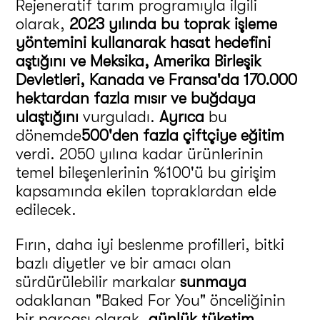
Rejeneratif tarım programıyla ilgili
olarak,
2023 yılında bu toprak işleme
yöntemini kullanarak hasat hedefini
aştığını ve Meksika, Amerika Birleşik
Devletleri, Kanada ve Fransa'da 170.000
hektardan fazla mısır ve buğdaya
ulaştığını
vurguladı.
Ayrıca
bu
dönemde
500'den fazla çiftçiye eğitim
verdi. 2050 yılına kadar ürünlerinin
temel bileşenlerinin %100'ü bu girişim
kapsamında ekilen topraklardan elde
edilecek.
Fırın, daha iyi beslenme profilleri, bitki
bazlı diyetler ve bir amacı olan
sürdürülebilir markalar
sunmaya
odaklanan "Baked For You" önceliğinin
bir parçası olarak,
günlük tüketim