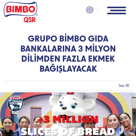
Skip
to
main
content
GRUPO BIMBO GIDA
BANKALARINA 3 MILYON
DILIMDEN FAZLA EKMEK
BAĞIŞLAYACAK
Sep 30