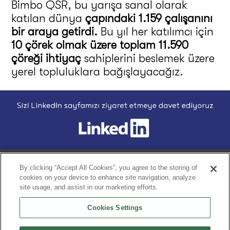
Bimbo QSR, bu yarışa sanal olarak
katılan dünya
çapındaki 1.159 çalışanını
bir araya getirdi.
Bu yıl her katılımcı için
10 çörek olmak üzere toplam 11.590
çöreği ihtiyaç
sahiplerini beslemek üzere
yerel topluluklara bağışlayacağız.
Footer
Home
HİKAYEMİZ
ÜRÜNLERİMİZ
BQ FARKI
DAHA İYİ BİR
By clicking “Accept All Cookies”, you agree to the storing of
cookies on your device to enhance site navigation, analyze
site usage, and assist in our marketing efforts.
Gizlilik Bildirimi
Cookies Settings
Hüküm ve koşullar